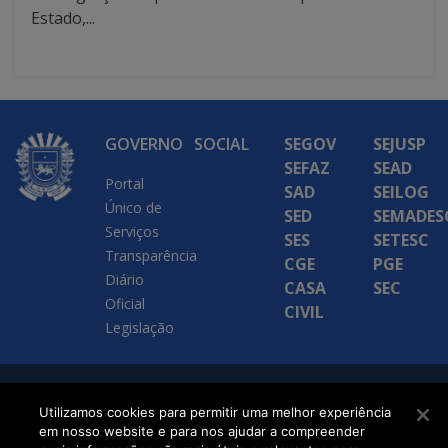
Estado,...
GOVERNO
SOCIAL
SEGOV
SEJUSP
SEFAZ
SEAD
Portal
SAD
SEILOG
Único de
SED
SEMADES
Serviços
SES
SETESC
Transparência
CGE
PGE
Diário
CASA
SEC
Oficial
CIVIL
Legislação
SETDIG | Secretaria-
Utilizamos cookies para permitir uma melhor experiência
Executiva de
em nosso website e para nos ajudar a compreender