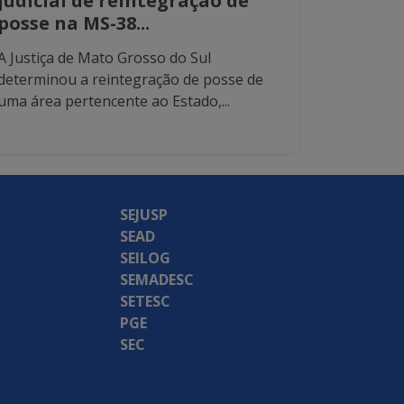
judicial de reintegração de
posse na MS-38...
A Justiça de Mato Grosso do Sul
determinou a reintegração de posse de
uma área pertencente ao Estado,...
SEJUSP
SEAD
SEILOG
SEMADESC
SETESC
PGE
SEC