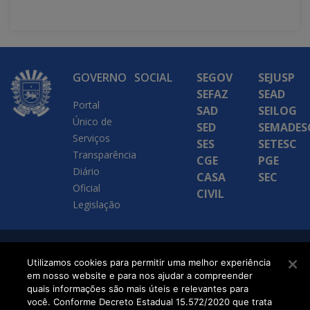
GOVERNO
SOCIAL
SEGOV
SEJUSP
SEFAZ
SEAD
Portal
SAD
SEILOG
Único de
SED
SEMADES
Serviços
SES
SETESC
Transparência
CGE
PGE
Diário
CASA
SEC
Oficial
CIVIL
Legislação
SETDIG | Secretaria-
Utilizamos cookies para permitir uma melhor experiência
em nosso website e para nos ajudar a compreender
Executiva de
quais informações são mais úteis e relevantes para
Transformação Digital
você. Conforme Decreto Estadual 15.572/2020 que trata