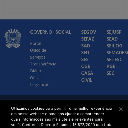
GOVERNO
SOCIAL
SEGOV
SEJUSP
SEFAZ
SEAD
Portal
SAD
SEILOG
Único de
SED
SEMADES
Serviços
SES
SETESC
Transparência
CGE
PGE
Diário
CASA
SEC
Oficial
CIVIL
Legislação
SETDIG | Secretaria-
Utilizamos cookies para permitir uma melhor experiência
em nosso website e para nos ajudar a compreender
Executiva de
quais informações são mais úteis e relevantes para
Transformação Digital
você. Conforme Decreto Estadual 15.572/2020 que trata