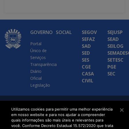
GOVERNO
SOCIAL
SEGOV
SEJUSP
SEFAZ
SEAD
Portal
SAD
SEILOG
Único de
SED
SEMADES
Serviços
SES
SETESC
Transparência
CGE
PGE
Diário
CASA
SEC
Oficial
CIVIL
Legislação
SETDIG | Secretaria-
Utilizamos cookies para permitir uma melhor experiência
em nosso website e para nos ajudar a compreender
Executiva de
quais informações são mais úteis e relevantes para
Transformação Digital
você. Conforme Decreto Estadual 15.572/2020 que trata