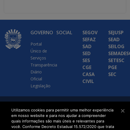
GOVERNO
SOCIAL
SEGOV
SEJUSP
SEFAZ
SEAD
Portal
SAD
SEILOG
Único de
SED
SEMADES
Serviços
SES
SETESC
Transparência
CGE
PGE
Diário
CASA
SEC
Oficial
CIVIL
Legislação
SETDIG | Secretaria-
Utilizamos cookies para permitir uma melhor experiência
em nosso website e para nos ajudar a compreender
Executiva de
quais informações são mais úteis e relevantes para
Transformação Digital
você. Conforme Decreto Estadual 15.572/2020 que trata