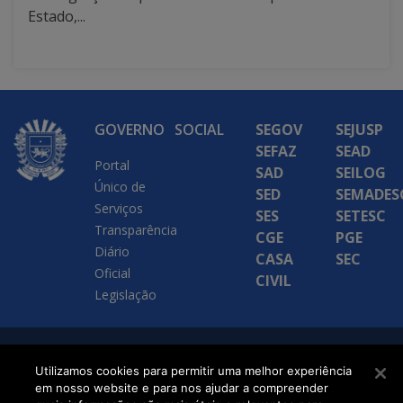
Estado,...
GOVERNO
SOCIAL
SEGOV
SEJUSP
SEFAZ
SEAD
Portal
SAD
SEILOG
Único de
SED
SEMADES
Serviços
SES
SETESC
Transparência
CGE
PGE
Diário
CASA
SEC
Oficial
CIVIL
Legislação
SETDIG | Secretaria-
Utilizamos cookies para permitir uma melhor experiência
Executiva de
em nosso website e para nos ajudar a compreender