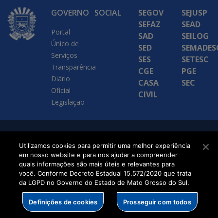
GOVERNO
SOCIAL
SEGOV
SEJUSP
SEFAZ
SEAD
Portal
SAD
SEILOG
Único de
SED
SEMADES
Serviços
SES
SETESC
Transparência
CGE
PGE
Diário
CASA
SEC
Oficial
CIVIL
Legislação
SETDIG | Secretaria-
Utilizamos cookies para permitir uma melhor experiência
Executiva de
em nosso website e para nos ajudar a compreender
quais informações são mais úteis e relevantes para
Transformação Digital
você. Conforme Decreto Estadual 15.572/2020 que trata
da LGPD no Governo do Estado de Mato Grosso do Sul.
Definições de cookies
Prosseguir com todos