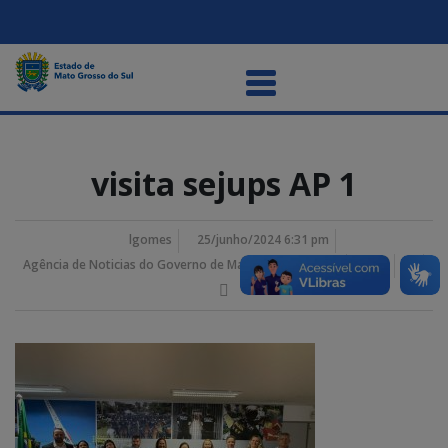
visita sejups AP 1
lgomes
25/junho/2024 6:31 pm
Agência de Noticias do Governo de Mato Grosso do Sul