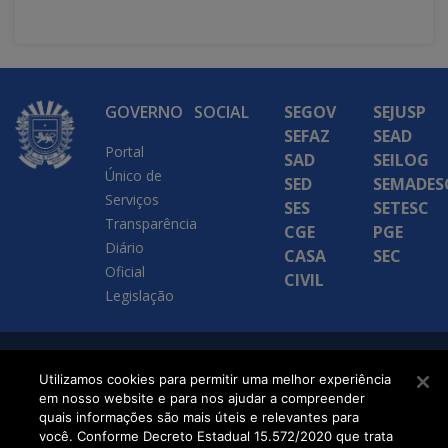
GOVERNO
SOCIAL
SEGOV
SEJUSP
SEFAZ
SEAD
Portal
SAD
SEILOG
Único de
SED
SEMADES
Serviços
SES
SETESC
Transparência
CGE
PGE
Diário
CASA
SEC
Oficial
CIVIL
Legislação
SETDIG | Secretaria-
Utilizamos cookies para permitir uma melhor experiência
em nosso website e para nos ajudar a compreender
Executiva de
quais informações são mais úteis e relevantes para
Transformação Digital
você. Conforme Decreto Estadual 15.572/2020 que trata