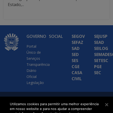
Estado,...
GOVERNO
SOCIAL
SEGOV
SEJUSP
SEFAZ
SEAD
Portal
SAD
SEILOG
Único de
SED
SEMADES
Serviços
SES
SETESC
Transparência
CGE
PGE
Diário
CASA
SEC
Oficial
CIVIL
Legislação
SETDIG | Secretaria-
Utilizamos cookies para permitir uma melhor experiência
Executiva de
em nosso website e para nos ajudar a compreender