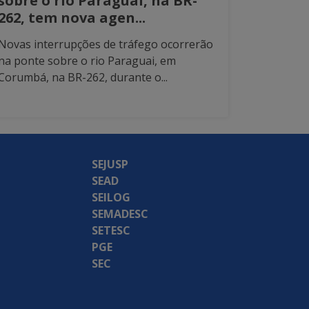
sobre o rio Paraguai, na BR-
262, tem nova agen...
Novas interrupções de tráfego ocorrerão
na ponte sobre o rio Paraguai, em
Corumbá, na BR-262, durante o...
SEJUSP
SEAD
SEILOG
SEMADESC
SETESC
PGE
SEC