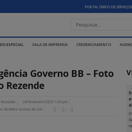
PORTAL ÚNICO DE SERVIÇO
DO ESPECIAL
SALA DE IMPRENSA
CREDENCIAMENTO
AGEN
gência Governo BB – Foto
V
o Rezende
D
e
a Rezende
24/fevereiro/2025 1:33 pm
d
no de Mato Grosso do Sul
O
G
r