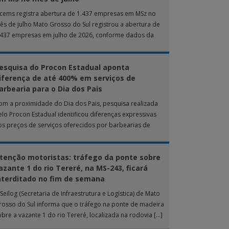
ucems registra abertura de 1.437 empresas em MSz no
ês de julho Mato Grosso do Sul registrou a abertura de
.437 empresas em julho de 2026, conforme dados da
nta […]
esquisa do Procon Estadual aponta
iferença de até 400% em serviços de
arbearia para o Dia dos Pais
om a proximidade do Dia dos Pais, pesquisa realizada
elo Procon Estadual identificou diferenças expressivas
os preços de serviços oferecidos por barbearias de
ampo Grande. O levantamento analisou 18 tipos […]
tenção motoristas: tráfego da ponte sobre
azante 1 do rio Tereré, na MS-243, ficará
nterditado no fim de semana
Seilog (Secretaria de Infraestrutura e Logística) de Mato
rosso do Sul informa que o tráfego na ponte de madeira
obre a vazante 1 do rio Tereré, localizada na rodovia […]