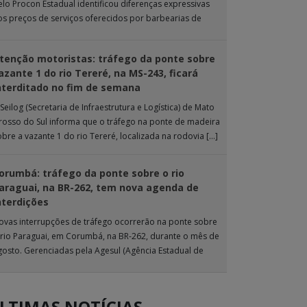
elo Procon Estadual identificou diferenças expressivas
os preços de serviços oferecidos por barbearias de
ampo Grande. O levantamento analisou 18 tipos […]
tenção motoristas: tráfego da ponte sobre
azante 1 do rio Tereré, na MS-243, ficará
nterditado no fim de semana
Seilog (Secretaria de Infraestrutura e Logística) de Mato
rosso do Sul informa que o tráfego na ponte de madeira
obre a vazante 1 do rio Tereré, localizada na rodovia […]
orumbá: tráfego da ponte sobre o rio
araguai, na BR-262, tem nova agenda de
nterdições
ovas interrupções de tráfego ocorrerão na ponte sobre
 rio Paraguai, em Corumbá, na BR-262, durante o mês de
gosto. Gerenciadas pela Agesul (Agência Estadual de
estão de Empreendimentos), as […]
LTIMAS NOTÍCIAS