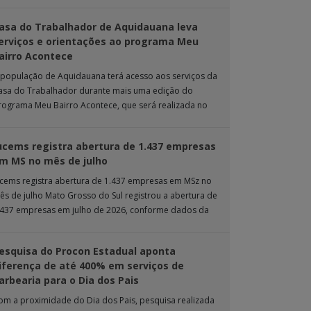
rande. Durante […]
asa do Trabalhador de Aquidauana leva
erviços e orientações ao programa Meu
airro Acontece
 população de Aquidauana terá acesso aos serviços da
asa do Trabalhador durante mais uma edição do
rograma Meu Bairro Acontece, que será realizada no
róximo sábado (8), das 15h […]
ucems registra abertura de 1.437 empresas
m MS no mês de julho
ucems registra abertura de 1.437 empresas em MSz no
ês de julho Mato Grosso do Sul registrou a abertura de
.437 empresas em julho de 2026, conforme dados da
nta […]
esquisa do Procon Estadual aponta
iferença de até 400% em serviços de
arbearia para o Dia dos Pais
om a proximidade do Dia dos Pais, pesquisa realizada