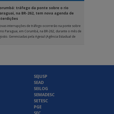
orumbá: tráfego da ponte sobre o rio
araguai, na BR-262, tem nova agenda de
nterdições
ovas interrupções de tráfego ocorrerão na ponte sobre
 rio Paraguai, em Corumbá, na BR-262, durante o mês de
gosto. Gerenciadas pela Agesul (Agência Estadual de
estão de Empreendimentos), as […]
SEJUSP
SEAD
SEILOG
SEMADESC
SETESC
PGE
SEC