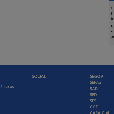
C
P
i
N
o
a
G
SOCIAL
SEGOV
SEFAZ
 Serviços
SAD
SED
SES
CGE
CASA CIVIL