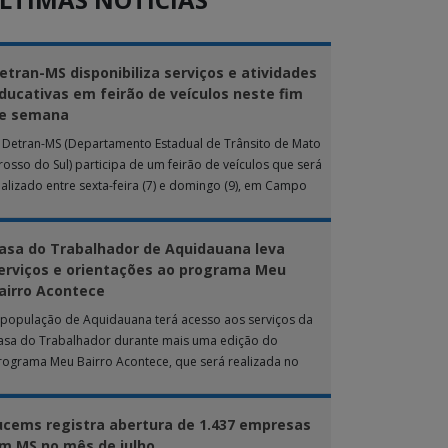
etran-MS disponibiliza serviços e atividades
ducativas em feirão de veículos neste fim
e semana
 Detran-MS (Departamento Estadual de Trânsito de Mato
rosso do Sul) participa de um feirão de veículos que será
ealizado entre sexta-feira (7) e domingo (9), em Campo
rande. Durante […]
asa do Trabalhador de Aquidauana leva
erviços e orientações ao programa Meu
airro Acontece
 população de Aquidauana terá acesso aos serviços da
asa do Trabalhador durante mais uma edição do
rograma Meu Bairro Acontece, que será realizada no
róximo sábado (8), das 15h […]
ucems registra abertura de 1.437 empresas
m MS no mês de julho