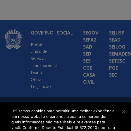
GOVERNO
SOCIAL
SEGOV
SEJUSP
SEFAZ
SEAD
Portal
SAD
SEILOG
Único de
SED
SEMADES
Serviços
SES
SETESC
Transparência
CGE
PGE
Diário
CASA
SEC
Oficial
CIVIL
Legislação
SETDIG | Secretaria-
Utilizamos cookies para permitir uma melhor experiência
em nosso website e para nos ajudar a compreender
Executiva de
quais informações são mais úteis e relevantes para
Transformação Digital
você. Conforme Decreto Estadual 15.572/2020 que trata