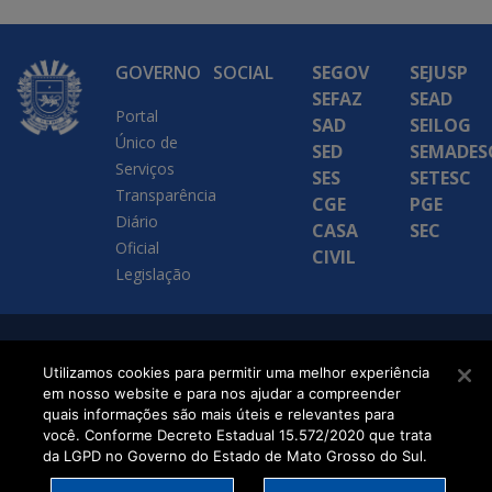
GOVERNO
SOCIAL
SEGOV
SEJUSP
SEFAZ
SEAD
Portal
SAD
SEILOG
Único de
SED
SEMADES
Serviços
SES
SETESC
Transparência
CGE
PGE
Diário
CASA
SEC
Oficial
CIVIL
Legislação
SETDIG | Secretaria-
Utilizamos cookies para permitir uma melhor experiência
Executiva de
em nosso website e para nos ajudar a compreender
quais informações são mais úteis e relevantes para
Transformação Digital
você. Conforme Decreto Estadual 15.572/2020 que trata
da LGPD no Governo do Estado de Mato Grosso do Sul.