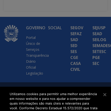
GOVERNO
SOCIAL
SEGOV
SEJUSP
SEFAZ
SEAD
Portal
SAD
SEILOG
Único de
SED
SEMADES
Serviços
SES
SETESC
Transparência
CGE
PGE
Diário
CASA
SEC
Oficial
CIVIL
Legislação
SETDIG | Secretaria-
Utilizamos cookies para permitir uma melhor experiência
em nosso website e para nos ajudar a compreender
Executiva de
quais informações são mais úteis e relevantes para
Transformação Digital
você. Conforme Decreto Estadual 15.572/2020 que trata