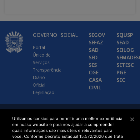
GOVERNO
SOCIAL
SEGOV
SEJUSP
SEFAZ
SEAD
Portal
SAD
SEILOG
Único de
SED
SEMADES
Serviços
SES
SETESC
Transparência
CGE
PGE
Diário
CASA
SEC
Oficial
CIVIL
Legislação
SETDIG | Secretaria-
Utilizamos cookies para permitir uma melhor experiência
em nosso website e para nos ajudar a compreender
Executiva de
quais informações são mais úteis e relevantes para
Transformação Digital
você. Conforme Decreto Estadual 15.572/2020 que trata