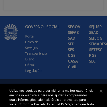
GOVERNO
SOCIAL
SEGOV
SEJUSP
SEFAZ
SEAD
Portal
SAD
SEILOG
Único de
SED
SEMADES
Serviços
SES
SETESC
Transparência
CGE
PGE
Diário
CASA
SEC
Oficial
CIVIL
Legislação
SETDIG | Secretaria-
Utilizamos cookies para permitir uma melhor experiência
em nosso website e para nos ajudar a compreender
Executiva de
quais informações são mais úteis e relevantes para
Transformação Digital
você. Conforme Decreto Estadual 15.572/2020 que trata