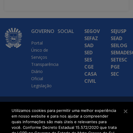
GOVERNO
SOCIAL
SEGOV
SEJUSP
SEFAZ
SEAD
Portal
SAD
SEILOG
Único de
SED
SEMADES
Serviços
SES
SETESC
Transparência
CGE
PGE
Diário
CASA
SEC
Oficial
CIVIL
Legislação
SETDIG | Secretaria-
Utilizamos cookies para permitir uma melhor experiência
em nosso website e para nos ajudar a compreender
Executiva de
quais informações são mais úteis e relevantes para
Transformação Digital
você. Conforme Decreto Estadual 15.572/2020 que trata