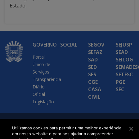
Estado,...
GOVERNO
SOCIAL
SEGOV
SEJUSP
SEFAZ
SEAD
Portal
SAD
SEILOG
Único de
SED
SEMADES
Serviços
SES
SETESC
Transparência
CGE
PGE
Diário
CASA
SEC
Oficial
CIVIL
Legislação
SETDIG | Secretaria-
Utilizamos cookies para permitir uma melhor experiência
Executiva de
em nosso website e para nos ajudar a compreender