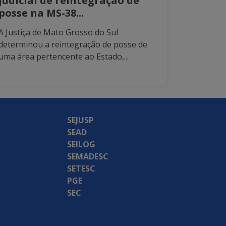
judicial de reintegração de
posse na MS-38...
A Justiça de Mato Grosso do Sul
determinou a reintegração de posse de
uma área pertencente ao Estado,...
SEJUSP
SEAD
SEILOG
SEMADESC
SETESC
PGE
SEC