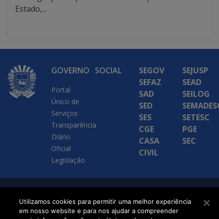
Estado,...
GOVERNO
SOCIAL
SEGOV
SEJUSP
SEFAZ
SEAD
Portal
SAD
SEILOG
Único de
SED
SEMADES
Serviços
SES
SETESC
Transparência
CGE
PGE
Diário
CASA
SEC
Oficial
CIVIL
Legislação
SETDIG | Secretaria-
Utilizamos cookies para permitir uma melhor experiência
Executiva de
em nosso website e para nos ajudar a compreender