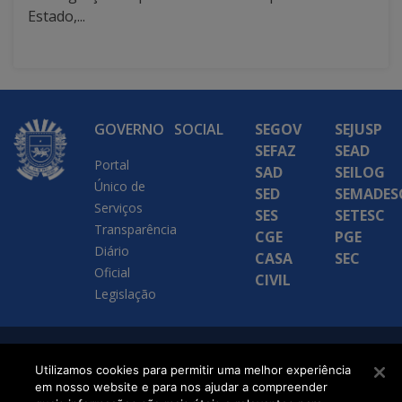
Estado,...
GOVERNO
SOCIAL
SEGOV
SEJUSP
SEFAZ
SEAD
Portal
SAD
SEILOG
Único de
SED
SEMADES
Serviços
SES
SETESC
Transparência
CGE
PGE
Diário
CASA
SEC
Oficial
CIVIL
Legislação
SETDIG | Secretaria-
Utilizamos cookies para permitir uma melhor experiência
Executiva de
em nosso website e para nos ajudar a compreender