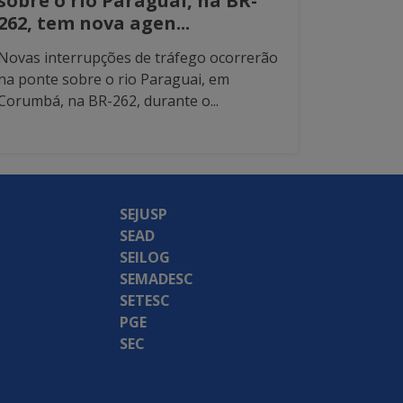
sobre o rio Paraguai, na BR-
262, tem nova agen...
Novas interrupções de tráfego ocorrerão
na ponte sobre o rio Paraguai, em
Corumbá, na BR-262, durante o...
SEJUSP
SEAD
SEILOG
SEMADESC
SETESC
PGE
SEC