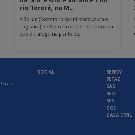
da ponte sobre vazante 1 do
rio Tereré, na M...
A Seilog (Secretaria de Infraestrutura e
Logística) de Mato Grosso do Sul informa
que o tráfego na ponte de...
SOCIAL
SEGOV
SEFAZ
 Serviços
SAD
SED
SES
CGE
CASA CIVIL