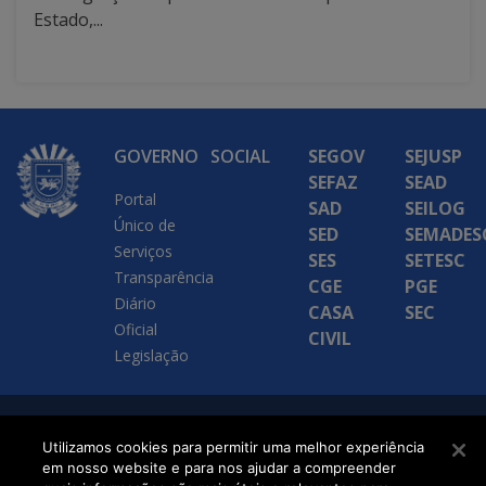
Estado,...
GOVERNO
SOCIAL
SEGOV
SEJUSP
SEFAZ
SEAD
Portal
SAD
SEILOG
Único de
SED
SEMADES
Serviços
SES
SETESC
Transparência
CGE
PGE
Diário
CASA
SEC
Oficial
CIVIL
Legislação
SETDIG | Secretaria-
Utilizamos cookies para permitir uma melhor experiência
Executiva de
em nosso website e para nos ajudar a compreender