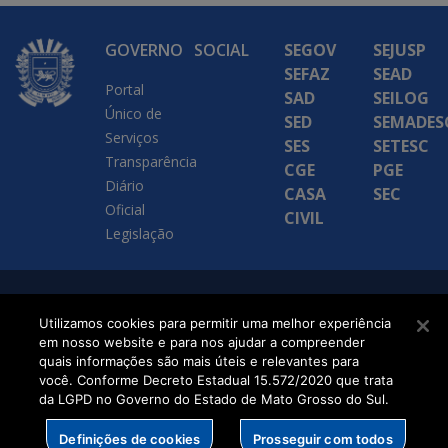
GOVERNO
SOCIAL
SEGOV
SEJUSP
SEFAZ
SEAD
Portal
SAD
SEILOG
Único de
SED
SEMADES
Serviços
SES
SETESC
Transparência
CGE
PGE
Diário
CASA
SEC
Oficial
CIVIL
Legislação
SETDIG | Secretaria-
Utilizamos cookies para permitir uma melhor experiência
Executiva de
em nosso website e para nos ajudar a compreender
quais informações são mais úteis e relevantes para
Transformação Digital
você. Conforme Decreto Estadual 15.572/2020 que trata
da LGPD no Governo do Estado de Mato Grosso do Sul.
Definições de cookies
Prosseguir com todos