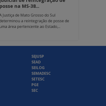
judicial de reintegração de
posse na MS-38...
A Justiça de Mato Grosso do Sul
determinou a reintegração de posse de
uma área pertencente ao Estado,...
SEJUSP
SEAD
SEILOG
SEMADESC
SETESC
PGE
SEC