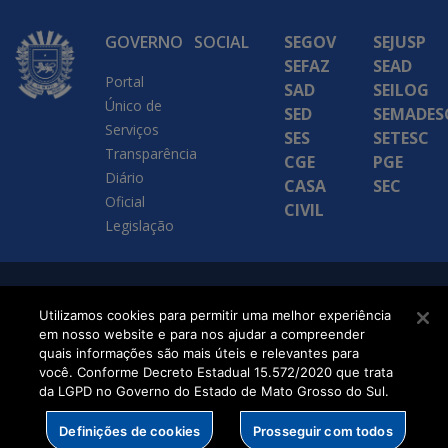
GOVERNO
SOCIAL
SEGOV
SEJUSP
SEFAZ
SEAD
Portal
SAD
SEILOG
Único de
SED
SEMADES
Serviços
SES
SETESC
Transparência
CGE
PGE
Diário
CASA
SEC
Oficial
CIVIL
Legislação
SETDIG | Secretaria-
Utilizamos cookies para permitir uma melhor experiência
Executiva de
em nosso website e para nos ajudar a compreender
quais informações são mais úteis e relevantes para
Transformação Digital
você. Conforme Decreto Estadual 15.572/2020 que trata
da LGPD no Governo do Estado de Mato Grosso do Sul.
Definições de cookies
Prosseguir com todos