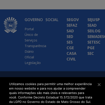
GOVERNO
SOCIAL
SEGOV
SEJUSP
SEFAZ
SEAD
Portal
SAD
SEILOG
Único de
SED
SEMADES
Serviços
SES
SETESC
Transparência
CGE
PGE
Diário
CASA
SEC
Oficial
CIVIL
Legislação
SETDIG | Secretaria-
Utilizamos cookies para permitir uma melhor experiência
Executiva de
em nosso website e para nos ajudar a compreender
quais informações são mais úteis e relevantes para
Transformação Digital
você. Conforme Decreto Estadual 15.572/2020 que trata
da LGPD no Governo do Estado de Mato Grosso do Sul.