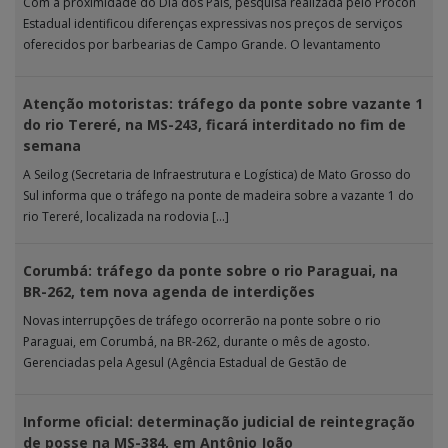
Com a proximidade do Dia dos Pais, pesquisa realizada pelo Procon
Estadual identificou diferenças expressivas nos preços de serviços
oferecidos por barbearias de Campo Grande. O levantamento
analisou 18 tipos […]
Atenção motoristas: tráfego da ponte sobre vazante 1
do rio Tereré, na MS-243, ficará interditado no fim de
semana
A Seilog (Secretaria de Infraestrutura e Logística) de Mato Grosso do
Sul informa que o tráfego na ponte de madeira sobre a vazante 1 do
rio Tereré, localizada na rodovia […]
Corumbá: tráfego da ponte sobre o rio Paraguai, na
BR-262, tem nova agenda de interdições
Novas interrupções de tráfego ocorrerão na ponte sobre o rio
Paraguai, em Corumbá, na BR-262, durante o mês de agosto.
Gerenciadas pela Agesul (Agência Estadual de Gestão de
Empreendimentos), as […]
Informe oficial: determinação judicial de reintegração
de posse na MS-384, em Antônio João