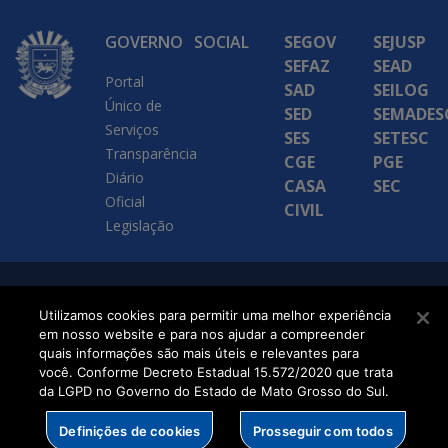
GOVERNO
SOCIAL
SEGOV
SEJUSP
SEFAZ
SEAD
Portal
SAD
SEILOG
Único de
SED
SEMADES
Serviços
SES
SETESC
Transparência
CGE
PGE
Diário
CASA
SEC
Oficial
CIVIL
Legislação
SETDIG | Secretaria-
Utilizamos cookies para permitir uma melhor experiência
Executiva de
em nosso website e para nos ajudar a compreender
quais informações são mais úteis e relevantes para
Transformação Digital
você. Conforme Decreto Estadual 15.572/2020 que trata
da LGPD no Governo do Estado de Mato Grosso do Sul.
Definições de cookies
Prosseguir com todos