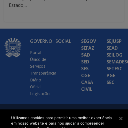
Estado,...
GOVERNO
SOCIAL
SEGOV
SEJUSP
SEFAZ
SEAD
Portal
SAD
SEILOG
Único de
SED
SEMADES
Serviços
SES
SETESC
Transparência
CGE
PGE
Diário
CASA
SEC
Oficial
CIVIL
Legislação
SETDIG | Secretaria-
Utilizamos cookies para permitir uma melhor experiência
Executiva de
em nosso website e para nos ajudar a compreender