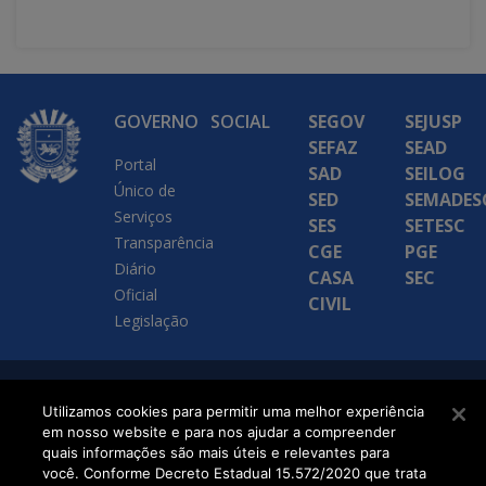
GOVERNO
SOCIAL
SEGOV
SEJUSP
SEFAZ
SEAD
Portal
SAD
SEILOG
Único de
SED
SEMADES
Serviços
SES
SETESC
Transparência
CGE
PGE
Diário
CASA
SEC
Oficial
CIVIL
Legislação
SETDIG | Secretaria-
Utilizamos cookies para permitir uma melhor experiência
em nosso website e para nos ajudar a compreender
Executiva de
quais informações são mais úteis e relevantes para
Transformação Digital
você. Conforme Decreto Estadual 15.572/2020 que trata