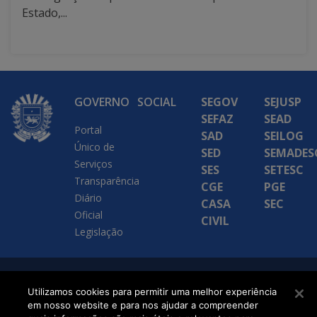
Estado,...
GOVERNO
SOCIAL
SEGOV
SEJUSP
SEFAZ
SEAD
Portal
SAD
SEILOG
Único de
SED
SEMADES
Serviços
SES
SETESC
Transparência
CGE
PGE
Diário
CASA
SEC
Oficial
CIVIL
Legislação
SETDIG | Secretaria-
Utilizamos cookies para permitir uma melhor experiência
Executiva de
em nosso website e para nos ajudar a compreender