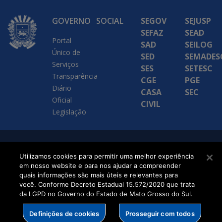
GOVERNO
SOCIAL
SEGOV
SEJUSP
SEFAZ
SEAD
Portal
SAD
SEILOG
Único de
SED
SEMADES
Serviços
SES
SETESC
Transparência
CGE
PGE
Diário
CASA
SEC
Oficial
CIVIL
Legislação
SETDIG | Secretaria-
Utilizamos cookies para permitir uma melhor experiência
Executiva de
em nosso website e para nos ajudar a compreender
quais informações são mais úteis e relevantes para
Transformação Digital
você. Conforme Decreto Estadual 15.572/2020 que trata
da LGPD no Governo do Estado de Mato Grosso do Sul.
Definições de cookies
Prosseguir com todos