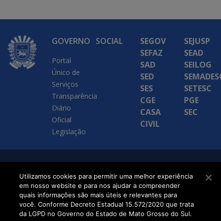
GOVERNO
SOCIAL
SEGOV
SEJUSP
SEFAZ
SEAD
Portal
SAD
SEILOG
Único de
SED
SEMADES
Serviços
SES
SETESC
Transparência
CGE
PGE
Diário
CASA
SEC
Oficial
CIVIL
Legislação
SETDIG | Secretaria-
Utilizamos cookies para permitir uma melhor experiência
Executiva de
em nosso website e para nos ajudar a compreender
quais informações são mais úteis e relevantes para
Transformação Digital
você. Conforme Decreto Estadual 15.572/2020 que trata
da LGPD no Governo do Estado de Mato Grosso do Sul.