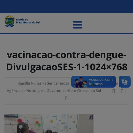
vacinacao-contra-dengue-
DivulgacaoSES-1-1024×768
Kamilla Nunes Ratier Camacho
28/janeiro/2026 9:57 am
Agência de Noticias do Governo de Mato Grosso do Sul