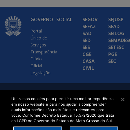
GOVERNO
SOCIAL
SEGOV
SEJUSP
SEFAZ
SEAD
Portal
SAD
SEILOG
Único de
SED
SEMADES
Serviços
SES
SETESC
Transparência
CGE
PGE
Diário
CASA
SEC
Oficial
CIVIL
Legislação
SETDIG | Secretaria-
Utilizamos cookies para permitir uma melhor experiência
Executiva de
em nosso website e para nos ajudar a compreender
quais informações são mais úteis e relevantes para
Transformação Digital
você. Conforme Decreto Estadual 15.572/2020 que trata
da LGPD no Governo do Estado de Mato Grosso do Sul.