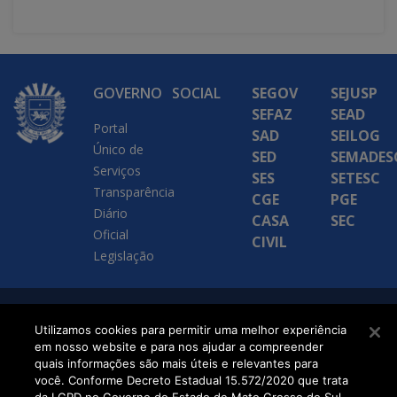
GOVERNO
SOCIAL
SEGOV
SEJUSP
SEFAZ
SEAD
Portal
SAD
SEILOG
Único de
SED
SEMADES
Serviços
SES
SETESC
Transparência
CGE
PGE
Diário
CASA
SEC
Oficial
CIVIL
Legislação
SETDIG | Secretaria-
Utilizamos cookies para permitir uma melhor experiência
em nosso website e para nos ajudar a compreender
Executiva de
quais informações são mais úteis e relevantes para
Transformação Digital
você. Conforme Decreto Estadual 15.572/2020 que trata