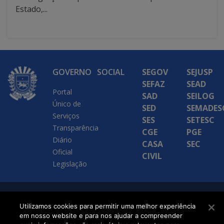
Estado,...
GOVERNO
SOCIAL
SEGOV
SEJUSP
SEFAZ
SEAD
Portal
SAD
SEILOG
Único de
SED
SEMADES
Serviços
SES
SETESC
Transparência
CGE
PGE
Diário
CASA
SEC
Oficial
CIVIL
Legislação
SETDIG | Secretaria-
Utilizamos cookies para permitir uma melhor experiência
Executiva de
em nosso website e para nos ajudar a compreender