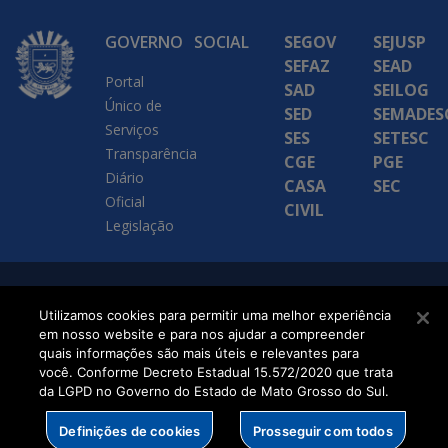
GOVERNO
SOCIAL
SEGOV
SEJUSP
SEFAZ
SEAD
Portal
SAD
SEILOG
Único de
SED
SEMADES
Serviços
SES
SETESC
Transparência
CGE
PGE
Diário
CASA
SEC
Oficial
CIVIL
Legislação
SETDIG | Secretaria-
Utilizamos cookies para permitir uma melhor experiência
Executiva de
em nosso website e para nos ajudar a compreender
quais informações são mais úteis e relevantes para
Transformação Digital
você. Conforme Decreto Estadual 15.572/2020 que trata
da LGPD no Governo do Estado de Mato Grosso do Sul.
Definições de cookies
Prosseguir com todos