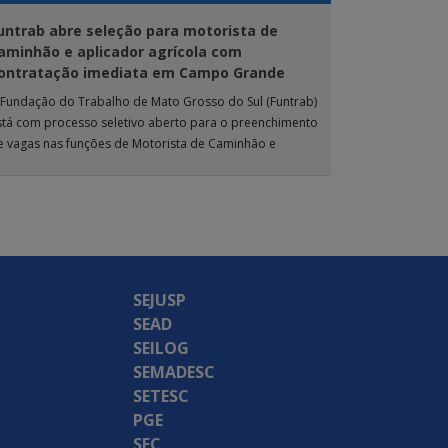
untrab abre seleção para motorista de
aminhão e aplicador agrícola com
ontratação imediata em Campo Grande
 Fundação do Trabalho de Mato Grosso do Sul (Funtrab)
stá com processo seletivo aberto para o preenchimento
e vagas nas funções de Motorista de Caminhão e
plicador Agrícola, destinadas […]
SEJUSP
SEAD
SEILOG
SEMADESC
SETESC
PGE
SEC