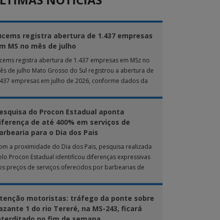
ucems registra abertura de 1.437 empresas
m MS no mês de julho
ucems registra abertura de 1.437 empresas em MSz no
ês de julho Mato Grosso do Sul registrou a abertura de
.437 empresas em julho de 2026, conforme dados da
nta […]
esquisa do Procon Estadual aponta
iferença de até 400% em serviços de
arbearia para o Dia dos Pais
om a proximidade do Dia dos Pais, pesquisa realizada
elo Procon Estadual identificou diferenças expressivas
os preços de serviços oferecidos por barbearias de
ampo Grande. O levantamento analisou 18 tipos […]
tenção motoristas: tráfego da ponte sobre
azante 1 do rio Tereré, na MS-243, ficará
nterditado no fim de semana