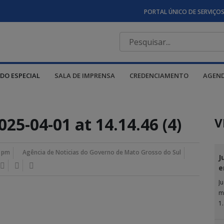
PORTAL ÚNICO DE SERVIÇO
DO ESPECIAL
SALA DE IMPRENSA
CREDENCIAMENTO
AGEN
5-04-01 at 14.14.46 (4)
V
1 pm
Agência de Noticias do Governo de Mato Grosso do Sul
J
e
J
m
1
Ju