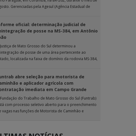
 rio Paraguai, em Corumbá, na BR-262, durante o mês de
gosto. Gerenciadas pela Agesul (Agência Estadual de
estão de Empreendimentos), as […]
nforme oficial: determinação judicial de
eintegração de posse na MS-384, em Antônio
oão
 Justiça de Mato Grosso do Sul determinou a
eintegração de posse de uma área pertencente ao
stado, localizada na faixa de domínio da rodovia MS-384,
as proximidades do município […]
untrab abre seleção para motorista de
aminhão e aplicador agrícola com
ontratação imediata em Campo Grande
 Fundação do Trabalho de Mato Grosso do Sul (Funtrab)
stá com processo seletivo aberto para o preenchimento
e vagas nas funções de Motorista de Caminhão e
plicador Agrícola, destinadas […]
LTIMAS NOTÍCIAS