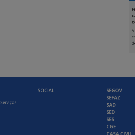
F
c
c
A
e
d
A
SOCIAL
SEGOV
SEFAZ
 Serviços
SAD
SED
SES
CGE
CASA CIVIL