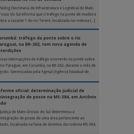
Seilog (Secretaria de Infraestrutura e Logística) de Mato
rosso do Sul informa que o tráfego na ponte de madeira
obre a vazante 1 do rio Tereré, localizada na rodovia […]
orumbá: tráfego da ponte sobre o rio
araguai, na BR-262, tem nova agenda de
nterdições
ovas interrupções de tráfego ocorrerão na ponte sobre
 rio Paraguai, em Corumbá, na BR-262, durante o mês de
gosto. Gerenciadas pela Agesul (Agência Estadual de
estão de Empreendimentos), as […]
nforme oficial: determinação judicial de
eintegração de posse na MS-384, em Antônio
oão
 Justiça de Mato Grosso do Sul determinou a
eintegração de posse de uma área pertencente ao
stado, localizada na faixa de domínio da rodovia MS-384,
as proximidades do município […]