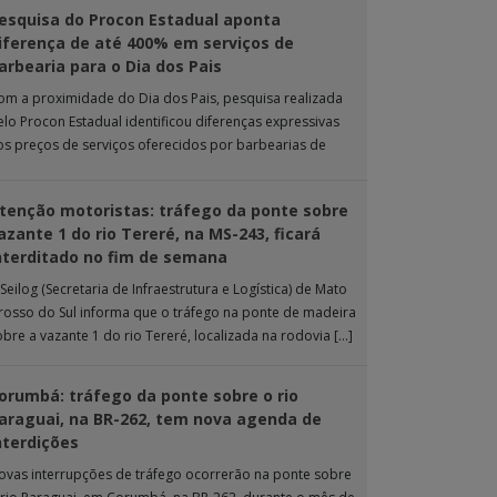
esquisa do Procon Estadual aponta
iferença de até 400% em serviços de
arbearia para o Dia dos Pais
om a proximidade do Dia dos Pais, pesquisa realizada
elo Procon Estadual identificou diferenças expressivas
os preços de serviços oferecidos por barbearias de
ampo Grande. O levantamento analisou 18 tipos […]
tenção motoristas: tráfego da ponte sobre
azante 1 do rio Tereré, na MS-243, ficará
nterditado no fim de semana
Seilog (Secretaria de Infraestrutura e Logística) de Mato
rosso do Sul informa que o tráfego na ponte de madeira
obre a vazante 1 do rio Tereré, localizada na rodovia […]
orumbá: tráfego da ponte sobre o rio
araguai, na BR-262, tem nova agenda de
nterdições
ovas interrupções de tráfego ocorrerão na ponte sobre