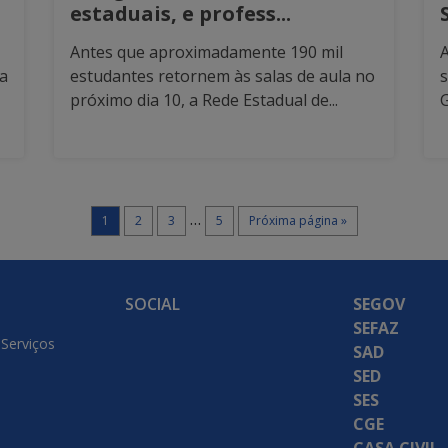
estaduais, e profess...
Antes que aproximadamente 190 mil
A
ia
estudantes retornem às salas de aula no
s
próximo dia 10, a Rede Estadual de...
G
…
1
2
3
5
Próxima página »
SOCIAL
SEGOV
SEFAZ
 Serviços
SAD
SED
SES
CGE