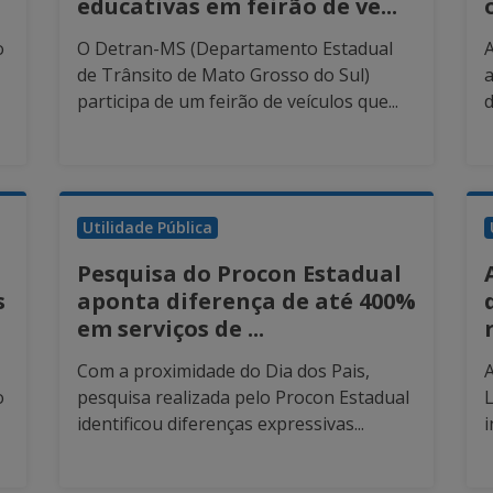
educativas em feirão de ve...
o
O Detran-MS (Departamento Estadual
de Trânsito de Mato Grosso do Sul)
a
participa de um feirão de veículos que...
d
Utilidade Pública
Pesquisa do Procon Estadual
s
aponta diferença de até 400%
em serviços de ...
Com a proximidade do Dia dos Pais,
A
o
pesquisa realizada pelo Procon Estadual
L
identificou diferenças expressivas...
i