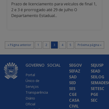
Prazo de licenciamento para veículos de final 1,
2 e 3 é prorrogado até 29 de julho O
Departamento Estadual...
« Página anterior
1
2
3
4
5
Próxima página »
GOVERNO
SOCIAL
SEGOV
SEJUSP
SEFAZ
SEAD
Portal
SAD
SEILOG
Único de
SED
SEMADES
Serviços
SES
SETESC
Transparência
CGE
PGE
Diário
CASA
SEC
Oficial
CIVIL