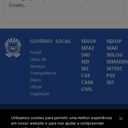
Estado,...
GOVERNO
SOCIAL
SEGOV
SEJUSP
SEFAZ
SEAD
Portal
SAD
SEILOG
Único de
SED
SEMADES
Serviços
SES
SETESC
Transparência
CGE
PGE
Diário
CASA
SEC
Oficial
CIVIL
Legislação
SETDIG | Secretaria-
Utilizamos cookies para permitir uma melhor experiência
Executiva de
em nosso website e para nos ajudar a compreender