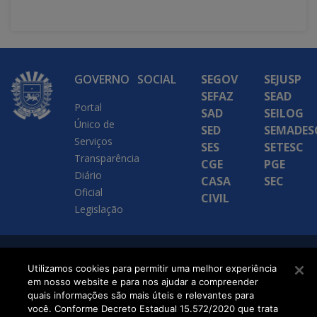
GOVERNO
SOCIAL
SEGOV
SEJUSP
SEFAZ
SEAD
Portal
SAD
SEILOG
Único de
SED
SEMADES
Serviços
SES
SETESC
Transparência
CGE
PGE
Diário
CASA
SEC
Oficial
CIVIL
Legislação
SETDIG | Secretaria-
Utilizamos cookies para permitir uma melhor experiência
em nosso website e para nos ajudar a compreender
Executiva de
quais informações são mais úteis e relevantes para
Transformação Digital
você. Conforme Decreto Estadual 15.572/2020 que trata