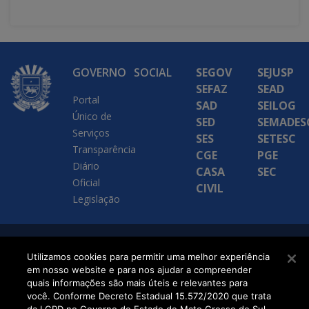
GOVERNO
SOCIAL
SEGOV
SEJUSP
SEFAZ
SEAD
Portal
SAD
SEILOG
Único de
SED
SEMADES
Serviços
SES
SETESC
Transparência
CGE
PGE
Diário
CASA
SEC
Oficial
CIVIL
Legislação
SETDIG | Secretaria-
Utilizamos cookies para permitir uma melhor experiência
em nosso website e para nos ajudar a compreender
Executiva de
quais informações são mais úteis e relevantes para
Transformação Digital
você. Conforme Decreto Estadual 15.572/2020 que trata