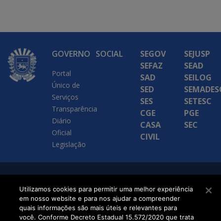
GOVERNO
SOCIAL
SEGOV
SEJUSP
SEFAZ
SEAD
Portal
SAD
SEILOG
Único de
SED
SEMADES
Serviços
SES
SETESC
Transparência
CGE
PGE
Diário
CASA
SEC
Oficial
CIVIL
Legislação
SETDIG | Secretaria-
Utilizamos cookies para permitir uma melhor experiência
Executiva de
em nosso website e para nos ajudar a compreender
quais informações são mais úteis e relevantes para
Transformação Digital
você. Conforme Decreto Estadual 15.572/2020 que trata