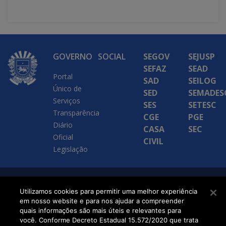
GOVERNO
SOCIAL
SEGOV
SEJUSP
SEFAZ
SEAD
Portal
SAD
SEILOG
Único de
SED
SEMADES
Serviços
SES
SETESC
Transparência
CGE
PGE
Diário
CASA
SEC
Oficial
CIVIL
Legislação
SETDIG | Secretaria-
Utilizamos cookies para permitir uma melhor experiência
em nosso website e para nos ajudar a compreender
Executiva de
quais informações são mais úteis e relevantes para
Transformação Digital
você. Conforme Decreto Estadual 15.572/2020 que trata