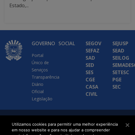
Estado,...
GOVERNO
SOCIAL
SEGOV
SEJUSP
SEFAZ
SEAD
Portal
SAD
SEILOG
Único de
SED
SEMADES
Serviços
SES
SETESC
Transparência
CGE
PGE
Diário
CASA
SEC
Oficial
CIVIL
Legislação
SETDIG | Secretaria-
Utilizamos cookies para permitir uma melhor experiência
Executiva de
em nosso website e para nos ajudar a compreender