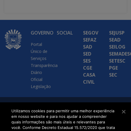
GOVERNO
SOCIAL
SEGOV
SEJUSP
SEFAZ
SEAD
Portal
SAD
SEILOG
Único de
SED
SEMADES
Serviços
SES
SETESC
Transparência
CGE
PGE
Diário
CASA
SEC
Oficial
CIVIL
Legislação
SETDIG | Secretaria-
Utilizamos cookies para permitir uma melhor experiência
em nosso website e para nos ajudar a compreender
Executiva de
quais informações são mais úteis e relevantes para
Transformação Digital
você. Conforme Decreto Estadual 15.572/2020 que trata