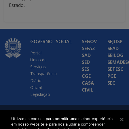
Estado,...
GOVERNO
SOCIAL
SEGOV
SEJUSP
SEFAZ
SEAD
Portal
SAD
SEILOG
Único de
SED
SEMADES
Serviços
SES
SETESC
Transparência
CGE
PGE
Diário
CASA
SEC
Oficial
CIVIL
Legislação
SETDIG | Secretaria-
Utilizamos cookies para permitir uma melhor experiência
Executiva de
em nosso website e para nos ajudar a compreender