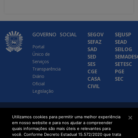
GOVERNO
SOCIAL
SEGOV
SEJUSP
SEFAZ
SEAD
Portal
SAD
SEILOG
Único de
SED
SEMADES
Serviços
SES
SETESC
Transparência
CGE
PGE
Diário
CASA
SEC
Oficial
CIVIL
Legislação
SETDIG | Secretaria-
Utilizamos cookies para permitir uma melhor experiência
em nosso website e para nos ajudar a compreender
Executiva de
quais informações são mais úteis e relevantes para
Transformação Digital
você. Conforme Decreto Estadual 15.572/2020 que trata